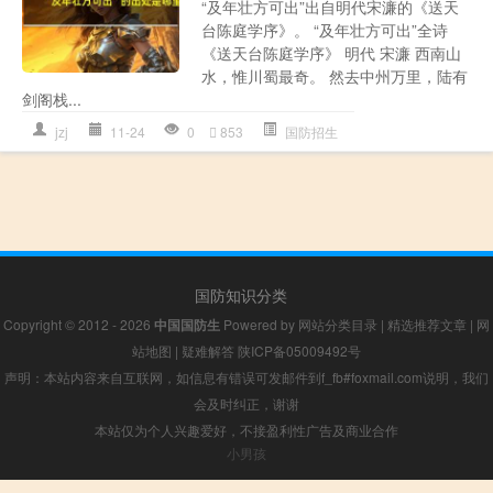
“及年壮方可出”出自明代宋濂的《送天
台陈庭学序》。 “及年壮方可出”全诗
《送天台陈庭学序》 明代 宋濂 西南山
水，惟川蜀最奇。 然去中州万里，陆有
剑阁栈...
jzj
11-24
0
853
国防招生
国防知识分类
Copyright © 2012 - 2026
中国国防生
Powered by
网站分类目录
|
精选推荐文章
|
网
站地图
|
疑难解答
陕ICP备05009492号
声明：本站内容来自互联网，如信息有错误可发邮件到f_fb#foxmail.com说明，我们
会及时纠正，谢谢
本站仅为个人兴趣爱好，不接盈利性广告及商业合作
小男孩