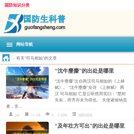
国防知识分类
网站导航
>
有关“司马相如”的文章
“沈牛麈麋”的出处是哪里
“沈牛麈麋”出自两汉司马相如的《上林
赋》。 “沈牛麈麋”全诗 《上林赋》 两
汉 司马相如 亡是公听然而笑曰：“楚则
失矣，而齐亦未为得也。 夫使诸侯纳贡
者，非...
jzs
11-24
0
209
国防招生
“及年壮方可出”的出处是哪里