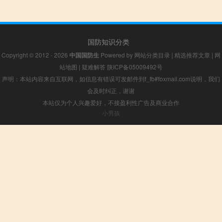
国防知识分类
Copyright © 2012 - 2026
中国国防生
Powered by
网站分类目录
|
精选推荐文章
|
网
站地图
|
疑难解答
陕ICP备05009492号
声明：本站内容来自互联网，如信息有错误可发邮件到f_fb#foxmail.com说明，我们
会及时纠正，谢谢
本站仅为个人兴趣爱好，不接盈利性广告及商业合作
小男孩