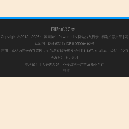
国防知识分类
Copyright © 2012 - 2026
中国国防生
Powered by
网站分类目录
|
精选推荐文章
|
网
站地图
|
疑难解答
陕ICP备05009492号
声明：本站内容来自互联网，如信息有错误可发邮件到f_fb#foxmail.com说明，我们
会及时纠正，谢谢
本站仅为个人兴趣爱好，不接盈利性广告及商业合作
小男孩