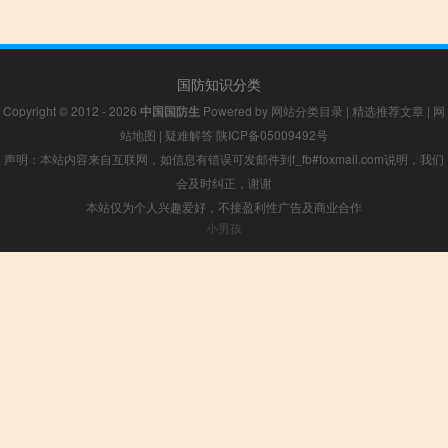
国防知识分类
Copyright © 2012 - 2026
中国国防生
Powered by
网站分类目录
|
精选推荐文章
|
网
站地图
|
疑难解答
陕ICP备05009492号
声明：本站内容来自互联网，如信息有错误可发邮件到f_fb#foxmail.com说明，我们
会及时纠正，谢谢
本站仅为个人兴趣爱好，不接盈利性广告及商业合作
小男孩