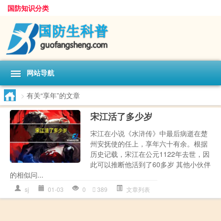
国防知识分类
网站导航
>
有关“享年”的文章
宋江活了多少岁
宋江在小说《水浒传》中最后病逝在楚
州安抚使的任上，享年六十有余。根据
历史记载，宋江在公元1122年去世，因
此可以推断他活到了60多岁 其他小伙伴
的相似问...
sj
01-03
0
389
文章列表