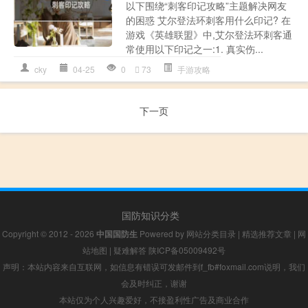
以下围绕“刺客印记攻略”主题解决网友
的困惑 艾尔登法环刺客用什么印记? 在
游戏《英雄联盟》中,艾尔登法环刺客通
常使用以下印记之一:1. 真实伤...
cky
04-25
0
73
手游攻略
下一页
国防知识分类
Copyright © 2012 - 2026
中国国防生
Powered by
网站分类目录
|
精选推荐文章
|
网
站地图
|
疑难解答
陕ICP备05009492号
声明：本站内容来自互联网，如信息有错误可发邮件到f_fb#foxmail.com说明，我们
会及时纠正，谢谢
本站仅为个人兴趣爱好，不接盈利性广告及商业合作