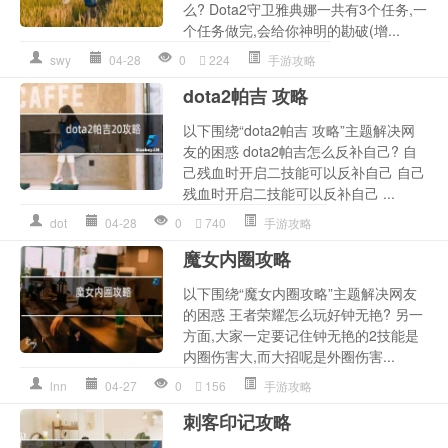
么? Dota2守卫雅典娜一共有3个任务,一
个任务做完,会给你神明的勘破(增...
swy
04-28
0
224
手游攻略
dota2帕吉 攻略
以下围绕“dota2帕吉 攻略”主题解决网
友的困惑 dota2帕吉怎么反补自己? 自
己残血时开启二技能可以反补自己 自己
残血时开启二技能可以反补自己 ...
dot
04-28
0
740
手游攻略
魔女内圈攻略
以下围绕“魔女内圈攻略”主题解决网友
的困惑 王者荣耀怎么玩好钟无艳? 另一
方面,大家一定要记住钟无艳的2技能是
内圈伤害大,而大招呢是外圈伤害...
lnn
04-27
0
156
手游攻略
刺客印记攻略