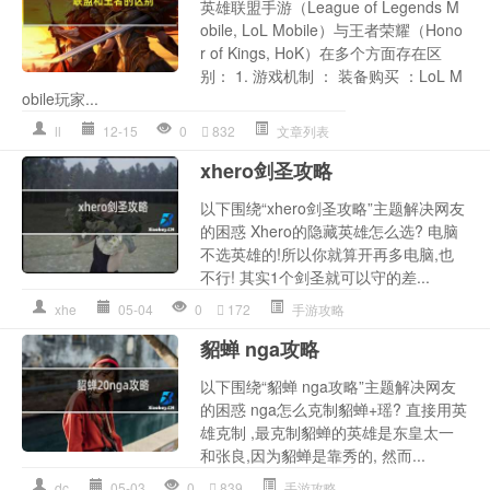
英雄联盟手游（League of Legends M
obile, LoL Mobile）与王者荣耀（Hono
r of Kings, HoK）在多个方面存在区
别： 1. 游戏机制 ： 装备购买 ：LoL M
obile玩家...
ll
12-15
0
832
文章列表
xhero剑圣攻略
以下围绕“xhero剑圣攻略”主题解决网友
的困惑 Xhero的隐藏英雄怎么选? 电脑
不选英雄的!所以你就算开再多电脑,也
不行! 其实1个剑圣就可以守的差...
xhe
05-04
0
172
手游攻略
貂蝉 nga攻略
以下围绕“貂蝉 nga攻略”主题解决网友
的困惑 nga怎么克制貂蝉+瑶? 直接用英
雄克制 ,最克制貂蝉的英雄是东皇太一
和张良,因为貂蝉是靠秀的, 然而...
dc
05-03
0
839
手游攻略