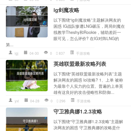
ig剑魔攻略
以下围绕“ig剑魔攻略”主题解决网友的
困惑 IG战队惨遭LNG碾压，两局剑魔在
线教学Theshy和Rookie，辅助差距一
眼可见，怎么评价? 在IG对阵LNG的
第...
igj
04-30
0
837
手游攻略
英雄联盟最新攻略列表
以下围绕“英雄联盟最新攻略列表”主题
解决网友的困惑 lol攻略? 1、上单 被称
为最靠个人实力的位置。普遍的上单英
雄有这良好的攻击侵略性和防御...
yxl
04-28
0
296
手游攻略
守卫雅典娜1.2.3攻略
以下围绕“守卫雅典娜1.2.3攻略”主题解
决网友的困惑 守卫雅典娜的攻略是什