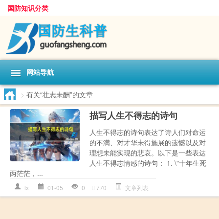
国防知识分类
网站导航
>
有关“壮志未酬”的文章
描写人生不得志的诗句
人生不得志的诗句表达了诗人们对命运
的不满、对才华未得施展的遗憾以及对
理想未能实现的悲哀。以下是一些表达
人生不得志情感的诗句： 1. \"十年生死
两茫茫，...
lx
01-05
0
770
文章列表