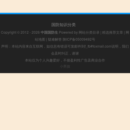
国防知识分类
Copyright © 2012 - 2026
中国国防生
Powered by
网站分类目录
|
精选推荐文章
|
网
站地图
|
疑难解答
陕ICP备05009492号
声明：本站内容来自互联网，如信息有错误可发邮件到f_fb#foxmail.com说明，我们
会及时纠正，谢谢
本站仅为个人兴趣爱好，不接盈利性广告及商业合作
小男孩