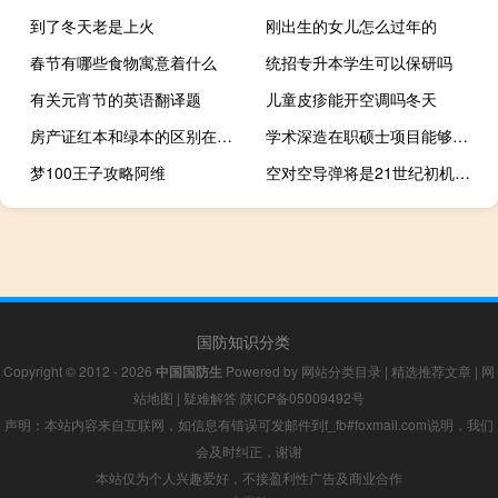
到了冬天老是上火
刚出生的女儿怎么过年的
春节有哪些食物寓意着什么
统招专升本学生可以保研吗
有关元宵节的英语翻译题
儿童皮疹能开空调吗冬天
房产证红本和绿本的区别在哪里
学术深造在职硕士项目能够获得硕士学历证书么
梦100王子攻略阿维
空对空导弹将是21世纪初机载武器系统的发展重点
国防知识分类
Copyright © 2012 - 2026
中国国防生
Powered by
网站分类目录
|
精选推荐文章
|
网
站地图
|
疑难解答
陕ICP备05009492号
声明：本站内容来自互联网，如信息有错误可发邮件到f_fb#foxmail.com说明，我们
会及时纠正，谢谢
本站仅为个人兴趣爱好，不接盈利性广告及商业合作