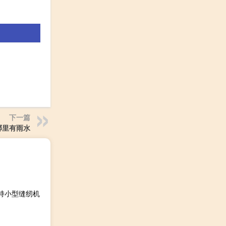
下一篇
哪里有雨水
持小型缝纫机