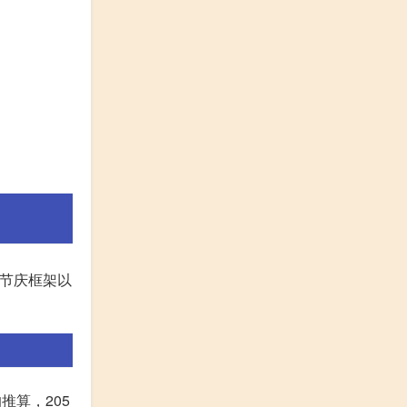
节庆框架以
推算，205