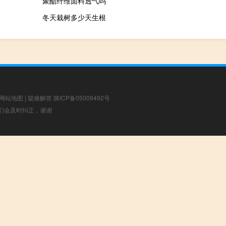
聚酯纤维面料透气吗
冬天栽树多少天生根
网站地图
|
疑难解答
陕ICP备05009492号
，我们会及时纠正，谢谢