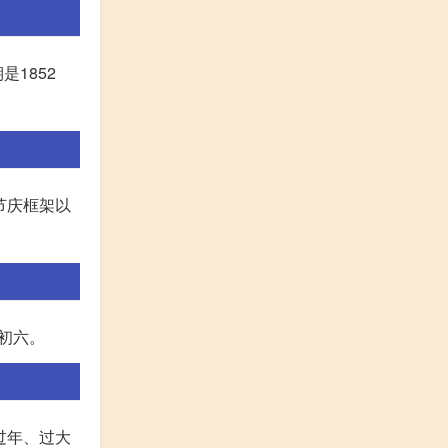
是1852
节庆框架以
月初六。
过年、过大