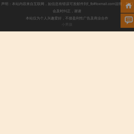
声明：本站内容来自互联网，如信息有错误可发邮件到f_fb#foxmail.com说明，我们
会及时纠正，谢谢
本站仅为个人兴趣爱好，不接盈利性广告及商业合作
小男孩