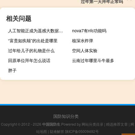
过年第一天拜年正常吗
相关问题
人工智能正成为遥感大数据的“解译侠”
nova7有nfc功能吗
“富贵如疾颠”的出处是哪里
核深水炸弹
过年给儿子的礼物是什么
空间人体实验
回原单位拜年怎么说话
云南过年哪里斗牛最多
胖子
国防知识分类
Copyright © 2012 - 2026
中国国防生
Powered by
网站分类目录
|
精选推荐文章
|
网
站地图
|
疑难解答
陕ICP备05009492号