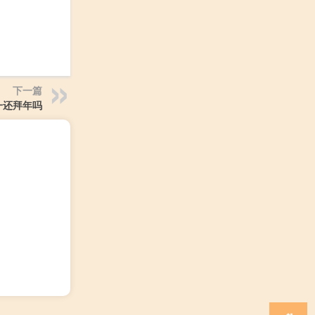
下一篇
一还拜年吗
）