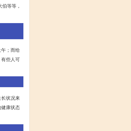
大伯等等，
上午；而给
，有些人可
生长状况来
的健康状态