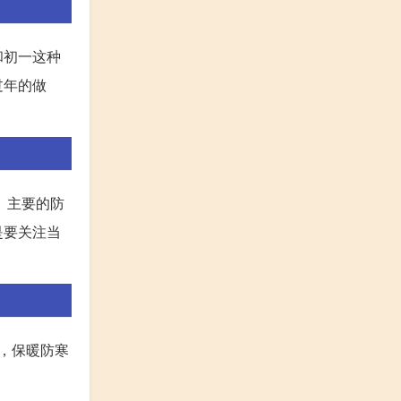
和初一这种
过年的做
。主要的防
是要关注当
，保暖防寒