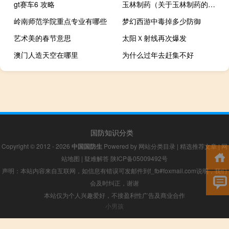
gt赛车6 攻略
玉林制药（关于玉林制药的介绍）
岭南师范学院重点专业有哪些
梦幻西游中毒掉多少防御
艺术美的春节意思
太阳Ｘ射线再次爆发
澳门人造天空在哪里
为什么过年去赶集不好
国防知识分类
Copyright © 2012 - 2026
中国国防生
Powered by
网站分类目录
|
精选推荐文章
|
网
站地图
|
疑难解答
陕ICP备05009492号
声明：本站内容来自互联网，如信息有错误可发邮件到f_fb#foxmail.com说明，我们
会及时纠正，谢谢
本站仅为个人兴趣爱好，不接盈利性广告及商业合作
小男孩