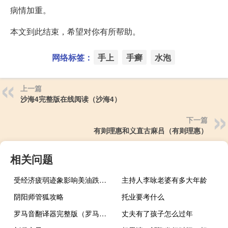
病情加重。
本文到此结束，希望对你有所帮助。
网络标签：
手上
手癣
水泡
上一篇
沙海4完整版在线阅读（沙海4）
下一篇
有则理惠和义直古麻吕（有则理惠）
相关问题
受经济疲弱迹象影响美油跌至一个月低点
主持人李咏老婆有多大年龄
阴阳师管狐攻略
托业要考什么
罗马音翻译器完整版（罗马音翻译）
丈夫有了孩子怎么过年