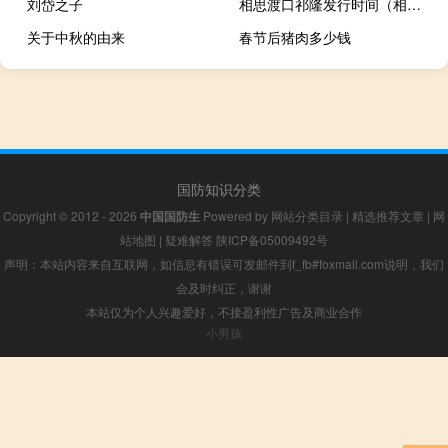
刘岱之子
相思渡口祁隆发行时间（相思渡口祁隆）
关于中秋的由来
春节后猪肉多少钱
国防知识分类
Copyright © 2012 - 2026
中国国防生
Powered by
网站分类目录
|
精选推荐文章
|
网
站地图
|
疑难解答
陕ICP备05009492号
声明：本站内容来自互联网，如信息有错误可发邮件到f_fb#foxmail.com说明，我们
会及时纠正，谢谢
本站仅为个人兴趣爱好，不接盈利性广告及商业合作
小男孩