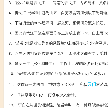
3、“泾西”:就是青弋江——皖南的青弋江，古名清水，
4、青弋江上游和中游为山区，自芜湖县西河镇以下为河
5、下游流量的80%经漳河、赵义河、杨青河分流入长江。
6、因此青弋江干流在平面分布上形成上宽下窄、自上而下
7、“若溪”:就是浙江著名的风景胜地若耶溪“康乐”:指谢灵运
8、谢灵运的祖父谢玄是东晋名将，因淝水之战有功，受封
9、隆安三年（公元399年），年仅十五岁的谢灵运赴京
10、“会稽”:今浙江绍兴李白很钦佩谢灵运对山水的鉴赏
云门
11、这首诗一共四句：“乘君素舸泛泾西，宛似
对若溪
12、且从康乐寻山水，何必东游入会稽。
13、”李白在与谢良辅游泾川陵岩寺时，有一种宛似游会