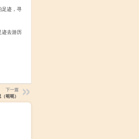
的足迹，寻
足迹去游历
下一篇
思（呃呃）