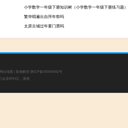
小学数学一年级下册知识树（小学数学一年级下册练习题）
繁华唱遍出自拜年祭吗
太原古城过年要门票吗
网站地图
|
疑难解答
陕ICP备05009492号
，我们会及时纠正，谢谢