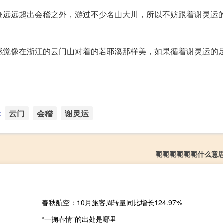
迹远远超出会稽之外，游过不少名山大川，所以不妨跟着谢灵运
感觉像在浙江的云门山对着的若耶溪那样美，如果循着谢灵运的
：
云门
会稽
谢灵运
呃呃呃呃呃呃什么意
春秋航空：10月旅客周转量同比增长124.97%
“一掬春情”的出处是哪里