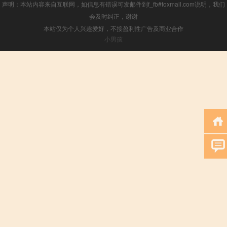
声明：本站内容来自互联网，如信息有错误可发邮件到f_fb#foxmail.com说明，我们
会及时纠正，谢谢
本站仅为个人兴趣爱好，不接盈利性广告及商业合作
小男孩