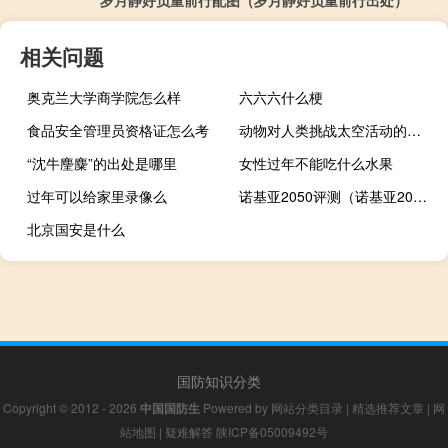
相关问题
奥克兰大学商学院怎么样
六六六什么梗
食品安全管理员资格证怎么考
动物对人类挑战太空活动的启迪
“沈牛麈麋”的出处是哪里
女性过年不能吃什么水果
过年可以给家里录像么
诺基亚2050评测（诺基亚2050）
北京国安是什么
国防知识分类
Copyright © 2012 - 2026
中国国防生
Powered by
网站分类目录
|
精选推荐文章
|
网
站地图
|
疑难解答
陕ICP备05009492号