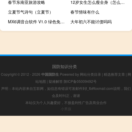
春节东南亚旅游攻略
12岁女生怎么瘦全身（怎么瘦全身）
立夏节气诗句（立夏节）
春节情味有什么
MX6调音台软件 V1.0 绿色免费版（MX6调音台软件 V1.0 绿色免费版功能简介）
大年初六不能讨债吗吗
国防知识分类
Copyright © 2012 - 2026
中国国防生
Powered by
网站分类目录
|
精选推荐文章
|
网
站地图
|
疑难解答
陕ICP备05009492号
声明：本站内容来自互联网，如信息有错误可发邮件到f_fb#foxmail.com说明，我们
会及时纠正，谢谢
本站仅为个人兴趣爱好，不接盈利性广告及商业合作
小男孩