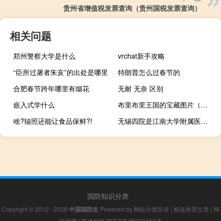
贵州省增值税发票查询（贵州国税发票查询）
相关问题
郑州警察大学是什么
vrchat新手攻略
“臣所过屠者朱亥”的出处是哪里
特朗普怎么过春节的
合肥春节跨年哪里有烟花
无耐 无奈 区别
嵌入式学什么
布里布里王国的宝藏图片（布里布里王国的宝藏）
啥?辐照还能让食品保鲜?!
无锡四院是江南大学附属医院吗（无锡四院）
国防知识分类
Copyright © 2012 - 2026
中国国防生
Powered by
网站分类目录
|
精选推荐文章
|
网
站地图
|
疑难解答
陕ICP备05009492号