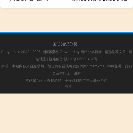
国防知识分类
Copyright © 2012 - 2026
中国国防生
Powered by
网站分类目录
|
精选推荐文章
|
网
站地图
|
疑难解答
陕ICP备05009492号
声明：本站内容来自互联网，如信息有错误可发邮件到f_fb#foxmail.com说明，我们
会及时纠正，谢谢
本站仅为个人兴趣爱好，不接盈利性广告及商业合作
小男孩