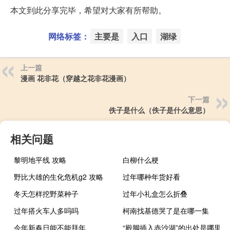
本文到此分享完毕，希望对大家有所帮助。
网络标签：
主要是
入口
湖绿
上一篇
漫画 花非花（穿越之花非花漫画）
下一篇
佚子是什么（佚子是什么意思）
相关问题
黎明地平线 攻略
白柳什么梗
野比大雄的生化危机g2 攻略
过年哪种年货好看
冬天怎样挖野菜种子
过年小礼盒怎么折叠
过年搭火车人多吗吗
柯南找基德哭了是在哪一集
今年新春日能不能拜年
“殿脚插入赤沙湖”的出处是哪里