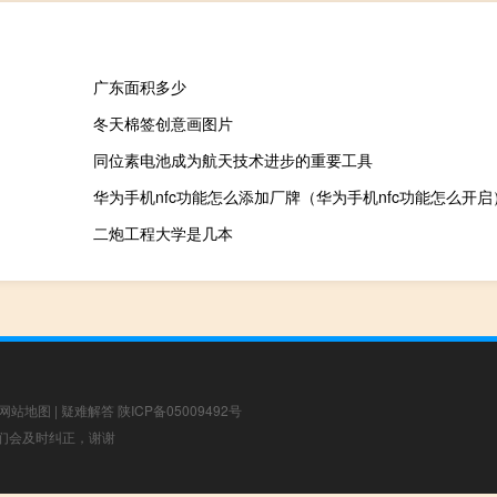
广东面积多少
冬天棉签创意画图片
同位素电池成为航天技术进步的重要工具
华为手机nfc功能怎么添加厂牌（华为手机nfc功能怎么开启
二炮工程大学是几本
网站地图
|
疑难解答
陕ICP备05009492号
，我们会及时纠正，谢谢