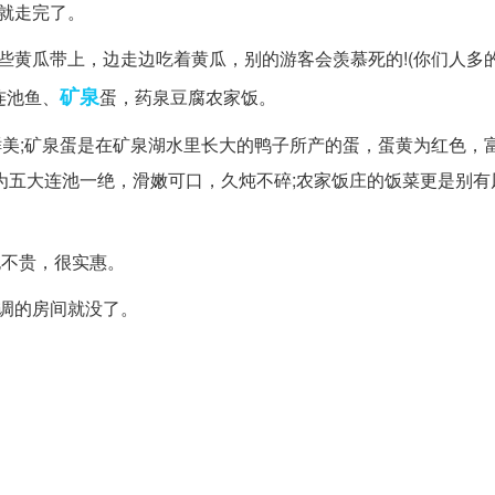
就走完了。
些黄瓜带上，边走边吃着黄瓜，别的游客会羡慕死的!(你们人多
矿泉
连池鱼、
蛋，药泉豆腐农家饭。
鲜美;矿泉蛋是在矿泉湖水里长大的鸭子所产的蛋，蛋黄为红色，
为五大连池一绝，滑嫩可口，久炖不碎;农家饭庄的饭菜更是别有
也不贵，很实惠。
调的房间就没了。