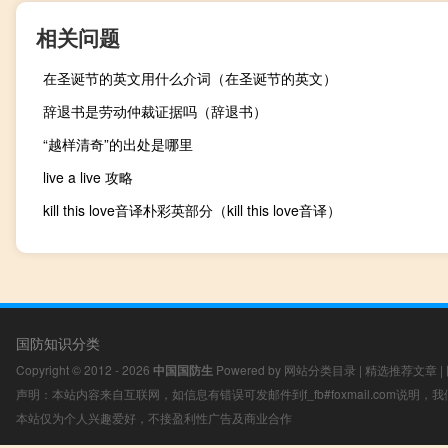
相关问题
在圣诞节的英文用什么介词（在圣诞节的英文）
辞退书是劳动仲裁证据吗（辞退书）
“越样清奇”的出处是哪里
live a live 攻略
kill this love音译朴彩英部分（kill this love音译）
国防知识分类
Copyright © 2012 - 2026
中国国防生
Powered by
网站分类目录
|
精选推荐文章
|
声明：本站内容来自互联网，如信息有错误可发邮件到f_fb#foxmail.com说明
本站仅为个人兴趣爱好，不接盈利性广告及商业合作