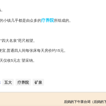
熟。
疗养院
大的小镇几乎都是由众多的
所组成的。
“四大名泉”咫尺相望。
常便宜,普通四人间每张床每天房价约15元。
天仅收5元左 望采纳。
：
五大
疗养院
矿泉
后妈的下午茶台词（后妈的