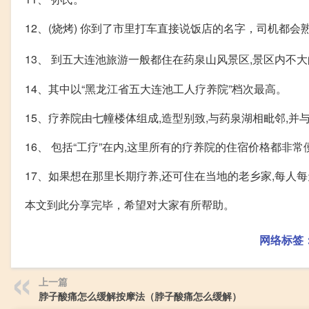
12、(烧烤) 你到了市里打车直接说饭店的名字，司机都会
13、 到五大连池旅游一般都住在药泉山风景区,景区内不
14、其中以“黑龙江省五大连池工人疗养院”档次最高。
15、疗养院由七幢楼体组成,造型别致,与药泉湖相毗邻,并与
16、 包括“工疗”在内,这里所有的疗养院的住宿价格都非
17、如果想在那里长期疗养,还可住在当地的老乡家,每人每
本文到此分享完毕，希望对大家有所帮助。
网络标签
上一篇
脖子酸痛怎么缓解按摩法（脖子酸痛怎么缓解）