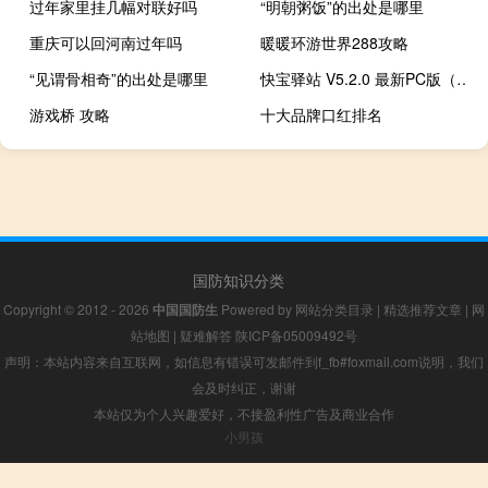
过年家里挂几幅对联好吗
“明朝粥饭”的出处是哪里
重庆可以回河南过年吗
暖暖环游世界288攻略
“见谓骨相奇”的出处是哪里
快宝驿站 V5.2.0 最新PC版（快宝驿站 V5.2.0 最新PC版功能简介）
游戏桥 攻略
十大品牌口红排名
国防知识分类
Copyright © 2012 - 2026
中国国防生
Powered by
网站分类目录
|
精选推荐文章
|
网
站地图
|
疑难解答
陕ICP备05009492号
声明：本站内容来自互联网，如信息有错误可发邮件到f_fb#foxmail.com说明，我们
会及时纠正，谢谢
本站仅为个人兴趣爱好，不接盈利性广告及商业合作
小男孩