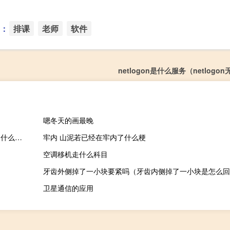
：
排课
老师
软件
netlogon是什么服务（netlogo
嗯冬天的画最晚
什么是人造地球卫星轨道？什么叫地球同步和地球静止卫星轨道？什么叫太阳同步轨道？
牢内 山泥若已经在牢内了什么梗
空调移机走什么科目
牙齿外侧掉了一小块要紧吗（牙齿内侧掉了一小块是怎么回
卫星通信的应用