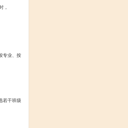
时，
、按专业、按
选若干班级