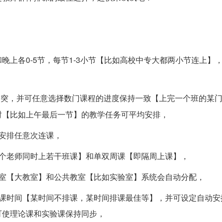
上各0-5节，每节1-3小节【比如高校中专大都两小节连上】
冲突，并可任意选择数门课程的进度保持一致【上完一个班的某
时【比如上午最后一节】的教学任务可平均安排，
安排任意次连课，
个老师同时上若干班课】和单双周课【即隔周上课】，
室【大教室】和公共教室【比如实验室】系统会自动分配，
时间【某时间不排课，某时间排课最佳等】，并可设定自动安
可使理论课和实验课保持同步，