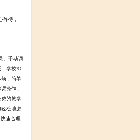
耐心等待，
课、手动调
版：学校排
麻烦，简单
排课操作，
免费的教学
加轻松地进
户快速合理