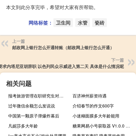
本文到此分享完毕，希望对大家有所帮助。
网络标签：
卫生间
水管
瓷砖
上一篇
邮政网上银行怎么开通转账（邮政网上银行怎么开通）
下一篇
要求内塔尼亚胡辞职 以色列民众示威进入第二天 具体是什么情况呢
相关问题
报考旅游管理在职研究生对工作有帮助吗
百济神州薪资待遇
过年微信余额怎么发说说
介绍春节的作文600字
中国第一颗原子弹爆炸幕后
小迷糊面膜多大年龄能用
凡妮莎多大年龄
糖果网易小号获取器 V1.0.0 绿色免费版（糖果网易小号获取器 V1.0.0 绿色免费版功能简介）
“一夜水高丈五六”的出处是哪里
吸毒草有毒吗 吸毒草的作用是什么（吸毒草的作用）