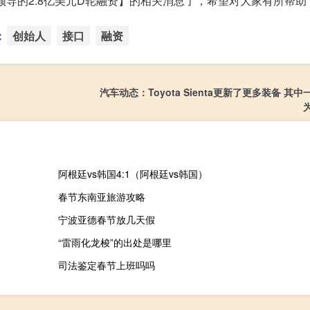
基金领导的2.8亿美元D轮融资】的相关消息了，希望对大家有所帮助
：
创始人
接口
融资
汽车动态：Toyota Sienta更新了更多装备 其
为
阿根廷vs韩国4:1（阿根廷vs韩国）
春节东南亚旅游攻略
宁波亚德春节放几天假
“雷雨化龙梭”的出处是哪里
司法鉴定春节上班吗吗