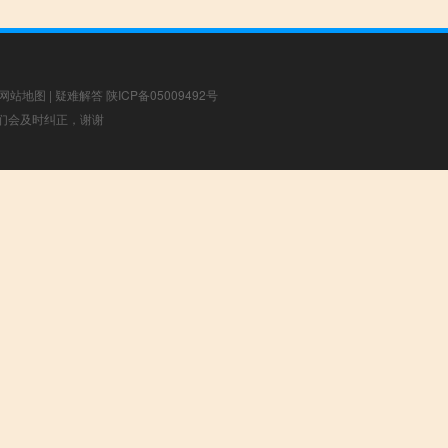
网站地图
|
疑难解答
陕ICP备05009492号
，我们会及时纠正，谢谢