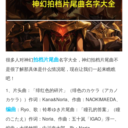
拍档
片尾曲
很多人对神幻
名字大全，神幻拍档片尾曲不
是很了解那具体是什么情况呢，现在让我们一起来瞧瞧
吧！
1、片头曲：「绯红色的碎片」（绯色のカケラ（アカノ
カケラ））作词：Kana&Noria、作曲：NAOKIMAEDA、
编曲
：Ryo、歌：铃希ゆき片尾曲：「瞳孔的答案」（瞳
のこたえ）作词：Noria、作曲：五十岚「IGAO」淳一、
编曲：大场敏明・中川幸太郎、歌：Noria。