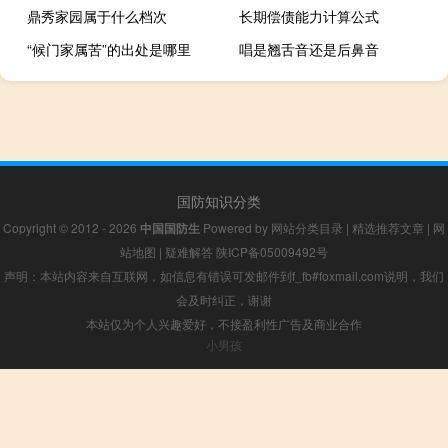
鼎秀家园属于什么档次
长期偿债能力计算公式
“候门家属苦”的出处是哪里
唱是翘舌音还是后鼻音
国防知识分类
Copyright © 2012 - 2026
中国国防生
Powered by
网站分类目录
|
精选推荐文章
|
网
站地图
|
疑难解答
陕ICP备05009492号
声明：本站内容来自互联网，如信息有错误可发邮件到f_fb#foxmail.com说明，我们
会及时纠正，谢谢
本站仅为个人兴趣爱好，不接盈利性广告及商业合作
小男孩