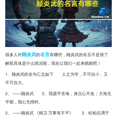
顾炎武
名言
很多人对
的
有哪些，顾炎武的名言不是很了
解那具体是什么情况呢，现在让我们一起来瞧瞧吧！
1、顾炎武的名句汇总如下 人之为学，不可自小，又
不可自大。
2、 ——顾炎武 2、我愿平东海，身沉心不改；大海无
平期，我心无绝时。
3、 ——顾炎武 《精卫·万事有不平》 3、松柏后凋于