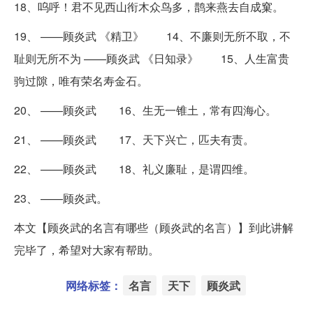
18、呜呼！君不见西山衔木众鸟多，鹊来燕去自成窠。
19、 ——顾炎武 《精卫》 14、不廉则无所不取，不
耻则无所不为 ——顾炎武 《日知录》 15、人生富贵
驹过隙，唯有荣名寿金石。
20、 ——顾炎武 16、生无一锥土，常有四海心。
21、 ——顾炎武 17、天下兴亡，匹夫有责。
22、 ——顾炎武 18、礼义廉耻，是谓四维。
23、 ——顾炎武。
本文【顾炎武的名言有哪些（顾炎武的名言）】到此讲解
完毕了，希望对大家有帮助。
网络标签：
名言
天下
顾炎武