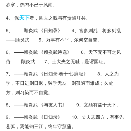
岁寒，鸡鸣不已于风雨。
天下
4、 保
者，匹夫之贱与有责焉耳矣。
5、 ——顾炎武 《日知录》 4、官多则乱，将多则乱
——顾炎武 5、万事有不平，尔何空自苦。
6、 ——顾炎武 《顾炎武诗选》 6、天下无不可之风
俗 ——顾炎武 7、士大夫之无耻，是谓国耻。
7、 ——顾炎武 《日知录·卷十七·廉耻》 8、人之为
学，不日进则日退，独学无友，则孤陋而难成；久处一
方，则习染而不自觉。
8、 ——顾炎武 《与友人书》 9、文须有益于天下。
9、 ——顾炎武 《日知录》 10、丈夫志四方，有事先
悬弧，焉能钧三江，终年守菰蒲。