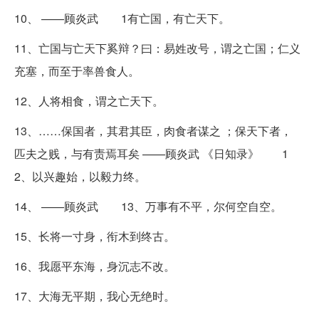
10、 ——顾炎武 1有亡国，有亡天下。
11、亡国与亡天下奚辩？曰：易姓改号，谓之亡国；仁义
充塞，而至于率兽食人。
12、人将相食，谓之亡天下。
13、……保国者，其君其臣，肉食者谋之 ；保天下者，
匹夫之贱，与有责焉耳矣 ——顾炎武 《日知录》 1
2、以兴趣始，以毅力终。
14、 ——顾炎武 13、万事有不平，尔何空自空。
15、长将一寸身，衔木到终古。
16、我愿平东海，身沉志不改。
17、大海无平期，我心无绝时。