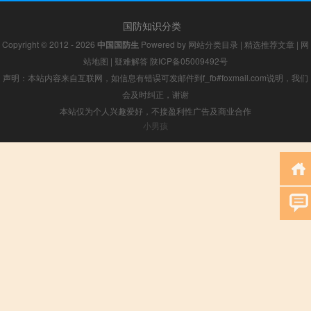
国防知识分类
Copyright © 2012 - 2026
中国国防生
Powered by
网站分类目录
|
精选推荐文章
|
网
站地图
|
疑难解答
陕ICP备05009492号
声明：本站内容来自互联网，如信息有错误可发邮件到f_fb#foxmail.com说明，我们
会及时纠正，谢谢
本站仅为个人兴趣爱好，不接盈利性广告及商业合作
小男孩