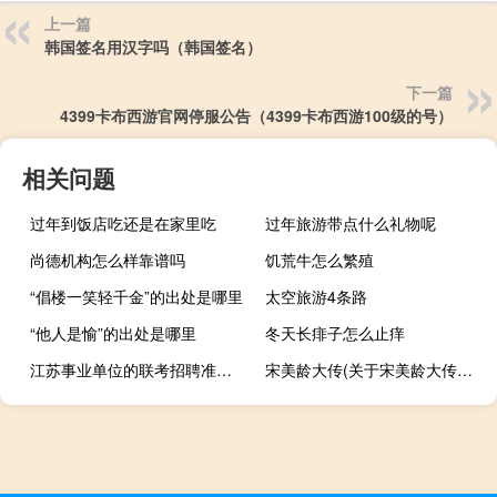
上一篇
韩国签名用汉字吗（韩国签名）
下一篇
4399卡布西游官网停服公告（4399卡布西游100级的号）
相关问题
过年到饭店吃还是在家里吃
过年旅游带点什么礼物呢
尚德机构怎么样靠谱吗
饥荒牛怎么繁殖
“倡楼一笑轻千金”的出处是哪里
太空旅游4条路
“他人是愉”的出处是哪里
冬天长痱子怎么止痒
江苏事业单位的联考招聘准考证在哪里打印
宋美龄大传(关于宋美龄大传简述)