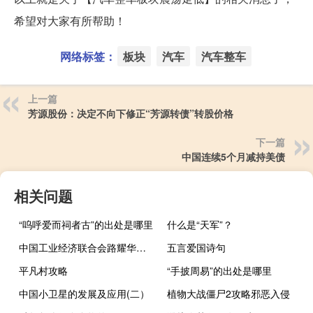
希望对大家有所帮助！
网络标签：
板块
汽车
汽车整车
上一篇
芳源股份：决定不向下修正“芳源转债”转股价格
下一篇
中国连续5个月减持美债
相关问题
“呜呼爱而祠者古”的出处是哪里
什么是“天军”？
中国工业经济联合会路耀华：ESG为工业企业做大做强做优提供有力工具
五言爱国诗句
平凡村攻略
“手披周易”的出处是哪里
中国小卫星的发展及应用(二）
植物大战僵尸2攻略邪恶入侵