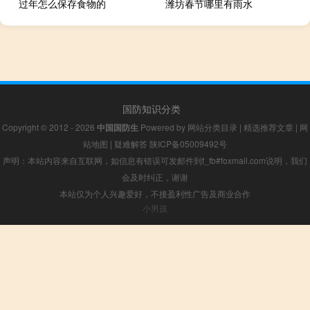
过年怎么保存食物的
潍坊春节哪里有雨水
国防知识分类
Copyright © 2012 - 2026
中国国防生
Powered by
网站分类目录
|
精选推荐文章
|
网
站地图
|
疑难解答
陕ICP备05009492号
声明：本站内容来自互联网，如信息有错误可发邮件到f_fb#foxmail.com说明，我们
会及时纠正，谢谢
本站仅为个人兴趣爱好，不接盈利性广告及商业合作
小男孩