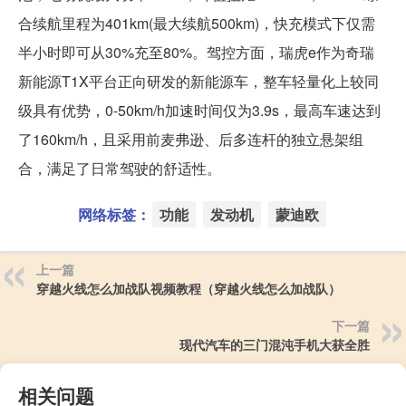
合续航里程为401km(最大续航500km)，快充模式下仅需
半小时即可从30%充至80%。驾控方面，瑞虎e作为奇瑞
新能源T1X平台正向研发的新能源车，整车轻量化上较同
级具有优势，0-50km/h加速时间仅为3.9s，最高车速达到
了160km/h，且采用前麦弗逊、后多连杆的独立悬架组
合，满足了日常驾驶的舒适性。
网络标签：
功能
发动机
蒙迪欧
上一篇
穿越火线怎么加战队视频教程（穿越火线怎么加战队）
下一篇
现代汽车的三门混沌手机大获全胜
相关问题