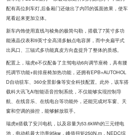
配有高位刹车灯,后备厢门还做出了内凹的弧面效果，使车
尾看起来更加立体。
新车内饰使用直线与棱角的极简勾勒，搭载了7英寸多功
能液晶仪表和9英寸全高清多触点电容屏，而中央扁平式
出风口、三辐式多功能真皮方向盘提升了整体的质感。
配置上，瑞虎e不仅配备了主驾电动6向调节座椅，具有腰
托调节功能+前排座椅加热功能，还拥有EPB+AUTOHOL
D自动驻车、360全景影像等安全科技配置。此外，该车搭
载科大讯飞AI智能语音控制系统，不仅能够实现控制导
航、在线音乐、在线电台等功能外，还能完成对车窗、天
窗和空调的操控，能够解放双手。
瑞虎e搭载了安川电机，以及容量为53.6kWh的三元锂电
池，电动机最大功率95kw，峰值扭矩250N.m，NEDC综