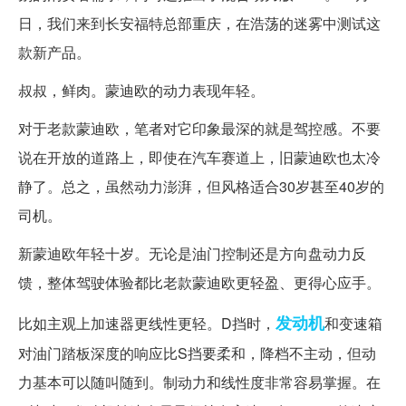
日，我们来到长安福特总部重庆，在浩荡的迷雾中测试这
款新产品。
叔叔，鲜肉。蒙迪欧的动力表现年轻。
对于老款蒙迪欧，笔者对它印象最深的就是驾控感。不要
说在开放的道路上，即使在汽车赛道上，旧蒙迪欧也太冷
静了。总之，虽然动力澎湃，但风格适合30岁甚至40岁的
司机。
新蒙迪欧年轻十岁。无论是油门控制还是方向盘动力反
馈，整体驾驶体验都比老款蒙迪欧更轻盈、更得心应手。
发动机
比如主观上加速器更线性更轻。D挡时，
和变速箱
对油门踏板深度的响应比S挡要柔和，降档不主动，但动
力基本可以随叫随到。制动力和线性度非常容易掌握。在