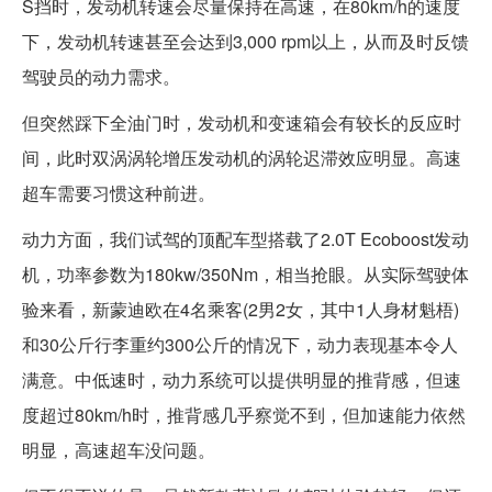
S挡时，发动机转速会尽量保持在高速，在80km/h的速度
下，发动机转速甚至会达到3,000 rpm以上，从而及时反馈
驾驶员的动力需求。
但突然踩下全油门时，发动机和变速箱会有较长的反应时
间，此时双涡涡轮增压发动机的涡轮迟滞效应明显。高速
超车需要习惯这种前进。
动力方面，我们试驾的顶配车型搭载了2.0T Ecoboost发动
机，功率参数为180kw/350Nm，相当抢眼。从实际驾驶体
验来看，新蒙迪欧在4名乘客(2男2女，其中1人身材魁梧)
和30公斤行李重约300公斤的情况下，动力表现基本令人
满意。中低速时，动力系统可以提供明显的推背感，但速
度超过80km/h时，推背感几乎察觉不到，但加速能力依然
明显，高速超车没问题。