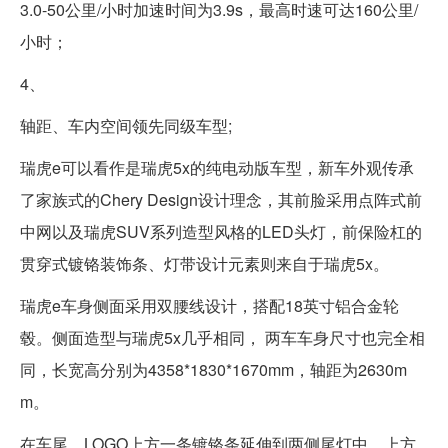
3.0-50公里/小时加速时间为3.9s，最高时速可达160公里/
小时；
4、
轴距、车内空间领先同级车型;
瑞虎e可以看作是瑞虎5x的纯电动版车型，新车外观传承
了家族式的Chery Design设计理念，其前脸采用点阵式前
中网以及瑞虎SUV系列造型风格的LED头灯，前保险杠的
贯穿式镀铬装饰条、灯带设计元素则来自于瑞虎5x。
瑞虎e车身侧面采用双腰线设计，搭配18英寸铝合金轮
毂。侧面造型与瑞虎5x几乎相同， 两车车身尺寸也完全相
同，长宽高分别为4358*1830*1670mm，轴距为2630m
m。
在车尾，LOGO上方一条镀铬条延伸到两侧尾灯中，上方