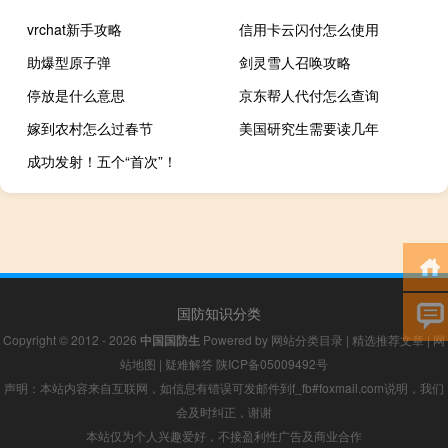
vrchat新手攻略
信用卡云闪付怎么使用
助爆型原子弹
剑灵雪人召唤攻略
停放是什么意思
京东帮人代付怎么查询
嫁到农村怎么过春节
美国研究生需要读几年
成功发射！五个“首次”！
国防知识分类
Copyright © 2012 - 2026
中国国防生
Powered by
网站分类目录
|
精选推荐文章
|
网
站地图
|
疑难解答
陕ICP备05009492号
声明：本站内容来自互联网，如信息有错误可发邮件到f_fb#foxmail.com说明，我们
会及时纠正，谢谢
本站仅为个人兴趣爱好，不接盈利性广告及商业合作