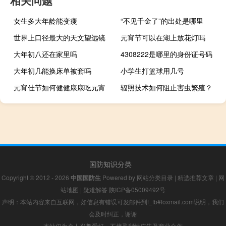
女生多大年龄能变瘦
“不见千金了”的出处是哪里
世界上口径最大的天文望远镜
元宵节可以在湖上放花灯吗
大年初八还在家里吗
4308222是哪里的身份证号码
大年初几能换床单被套吗
小学生打篮球用几号
元宵佳节如何健健康康吃元宵
辐照技术如何阻止害虫繁殖？
国防知识分类
Copyright © 2012 - 2026
中国国防生
Powered by
网站分类目录
|
精选推荐文章
|
网
站地图
|
疑难解答
陕ICP备05009492号
声明：本站内容来自互联网，如信息有错误可发邮件到f_fb#foxmail.com说明，我们
会及时纠正，谢谢
本站仅为个人兴趣爱好，不接盈利性广告及商业合作