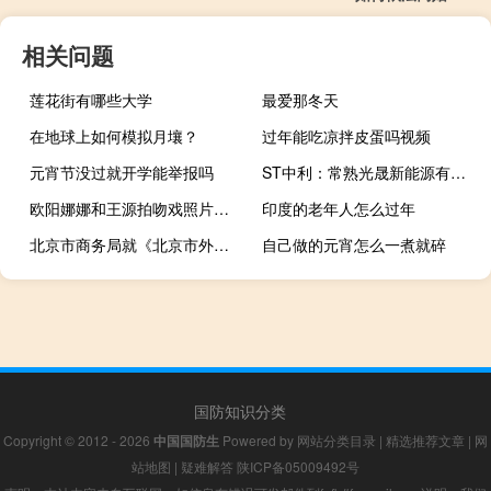
相关问题
莲花街有哪些大学
最爱那冬天
在地球上如何模拟月壤？
过年能吃凉拌皮蛋吗视频
元宵节没过就开学能举报吗
ST中利：常熟光晟新能源有限公司退出公司重整传闻不实
欧阳娜娜和王源拍吻戏照片（欧阳娜娜王俊凯吻戏）
印度的老年人怎么过年
北京市商务局就《北京市外商投资条例》（草案征求意见稿）公开征求意见
自己做的元宵怎么一煮就碎
国防知识分类
Copyright © 2012 - 2026
中国国防生
Powered by
网站分类目录
|
精选推荐文章
|
网
站地图
|
疑难解答
陕ICP备05009492号