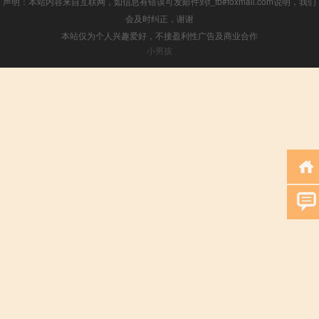
声明：本站内容来自互联网，如信息有错误可发邮件到f_fb#foxmail.com说明，我们
会及时纠正，谢谢
本站仅为个人兴趣爱好，不接盈利性广告及商业合作
小男孩