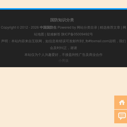
国防知识分类
Copyright © 2012 - 2026
中国国防生
Powered by
网站分类目录
|
精选推荐文章
|
网
站地图
|
疑难解答
陕ICP备05009492号
声明：本站内容来自互联网，如信息有错误可发邮件到f_fb#foxmail.com说明，我们
会及时纠正，谢谢
本站仅为个人兴趣爱好，不接盈利性广告及商业合作
小男孩