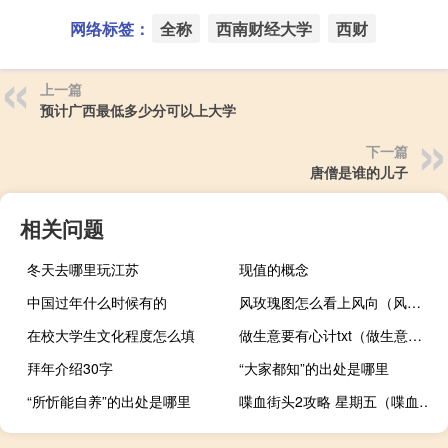
网络标签：
全称
西南财经大学
西财
上一篇
预计广西最低多少分可以上大学
下一篇
唐僧是谁的儿子
相关问题
冬天去哪里玩江苏
现值的概念
中国过年什么时候有的
风玫瑰图怎么看上风向（风玫瑰图怎么看）
在校大学生文化程度怎么填
做生意要有心计txt（做生意要有心计）
拜年介绍30字
“大家都知”的出处是哪里
“所忻能自养”的出处是哪里
喋血街头2攻略 星期五（喋血街头2攻略）