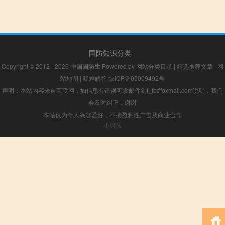
国防知识分类
Copyright © 2012 - 2026
中国国防生
Powered by
网站分类目录
|
精选推荐文章
|
网
站地图
|
疑难解答
陕ICP备05009492号
声明：本站内容来自互联网，如信息有错误可发邮件到f_fb#foxmail.com说明，我们
会及时纠正，谢谢
本站仅为个人兴趣爱好，不接盈利性广告及商业合作
小男孩