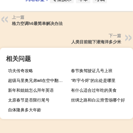
上一篇
格力空调h6最简单解决办法
下一篇
人类目前能下潜海洋多少米
相关问题
功夫传奇攻略
春节换驾驶证几号上班
超级马里奥兄弟wii在空中翻滚跳而且跳很高怎么操作,我是WII手柄 新超级马里奥兄弟wii
“昨宇今烬”的出处是哪里
新年和姐姐怎么拜年英语
有什么适合过年吃的美食
太原春节是否限行尾号
丝绸之路和白云滑雪场哪个好
自体隆鼻多大年龄