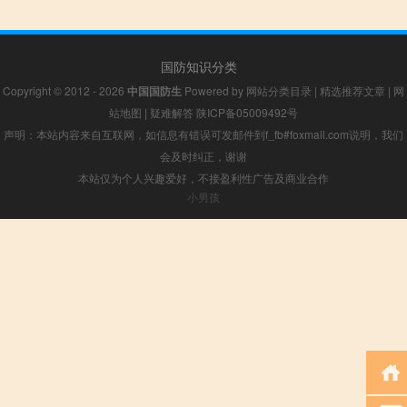
国防知识分类
Copyright © 2012 - 2026
中国国防生
Powered by
网站分类目录
|
精选推荐文章
|
网
站地图
|
疑难解答
陕ICP备05009492号
声明：本站内容来自互联网，如信息有错误可发邮件到f_fb#foxmail.com说明，我们
会及时纠正，谢谢
本站仅为个人兴趣爱好，不接盈利性广告及商业合作
小男孩