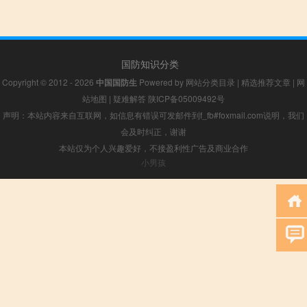
国防知识分类
Copyright © 2012 - 2026
中国国防生
Powered by
网站分类目录
|
精选推荐文章
|
网
站地图
|
疑难解答
陕ICP备05009492号
声明：本站内容来自互联网，如信息有错误可发邮件到f_fb#foxmail.com说明，我们
会及时纠正，谢谢
本站仅为个人兴趣爱好，不接盈利性广告及商业合作
小男孩