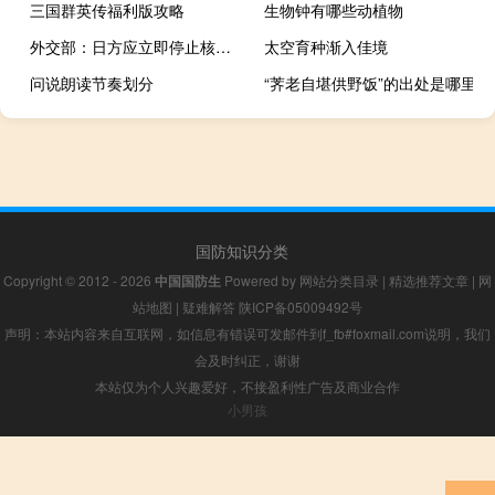
三国群英传福利版攻略
生物钟有哪些动植物
外交部：日方应立即停止核污染水排海 以负责任方式回应国际社会关切
太空育种渐入佳境
问说朗读节奏划分
“荠老自堪供野饭”的出处是哪里
国防知识分类
Copyright © 2012 - 2026
中国国防生
Powered by
网站分类目录
|
精选推荐文章
|
网
站地图
|
疑难解答
陕ICP备05009492号
声明：本站内容来自互联网，如信息有错误可发邮件到f_fb#foxmail.com说明，我们
会及时纠正，谢谢
本站仅为个人兴趣爱好，不接盈利性广告及商业合作
小男孩