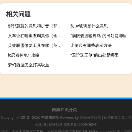
相关问题
郁郁葱葱的意思和拼音（郁郁葱葱的意思）
防uv玻璃是什么意思
叉车证在哪里查询真假（金士顿u盘真假查询）
“满眼碧波输野鸟”的出处是哪里
英雄联盟修复工具在哪（英雄联盟修复工具在）
比例尺有哪些表示方法
fc忍者神龟1 攻略
“卫玠珠玉侧”的出处是哪里
梦幻西游怎么打高吸血
国防知识分类
Copyright © 2012 - 2026
中国国防生
Powered by
网站分类目录
|
精选推荐文章
|
网
站地图
|
疑难解答
陕ICP备05009492号
声明：本站内容来自互联网，如信息有错误可发邮件到f_fb#foxmail.com说明，我们