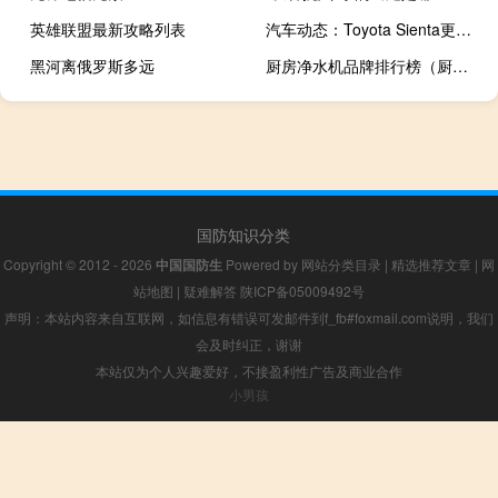
英雄联盟最新攻略列表
汽车动态：Toyota Sienta更新了更多装备 其中一款售价仅为RM9.7万
黑河离俄罗斯多远
厨房净水机品牌排行榜（厨房净水机）
国防知识分类
Copyright © 2012 - 2026
中国国防生
Powered by
网站分类目录
|
精选推荐文章
|
网
站地图
|
疑难解答
陕ICP备05009492号
声明：本站内容来自互联网，如信息有错误可发邮件到f_fb#foxmail.com说明，我们
会及时纠正，谢谢
本站仅为个人兴趣爱好，不接盈利性广告及商业合作
小男孩