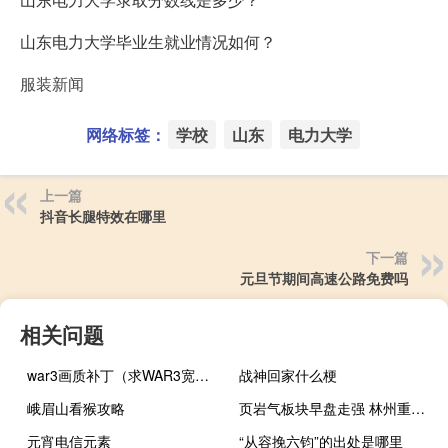
山东电力大学毕业生就业情况如何？
服装新闻
网络标签：
学校
山东
电力大学
上一篇
抖音长腿特效在哪里
下一篇
元旦节期间高速公路免费吗
相关问题
war3画质补丁（求WAR3宽屏补丁）
战神回家什么梗
峨眉山看猴攻略
页岩气板块早盘走强 林州重机涨停
元宵电信元素
“从容挽六钧”的出处是哪里