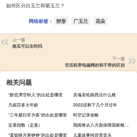
如何区分白玉兰和紫玉兰？
网络标签：
卵形
广玉兰
花朵
上一篇
南瓜可以生吃吗
下一篇
空压机带电磁阀的和不带的区别
相关问题
“默也潭空秋入”的出处是哪里
灵魂卖给路西法什么梗
凡妮莎多大年龄
2022还剩下几个月过年
“三年腊日常为客”的出处是哪里
时空记录攻略
定基指数（定基）
我国将从八方面保障国家粮食安全
“鸾钗映月寒铮铮”的出处是哪里
儿童故事纯背景音乐