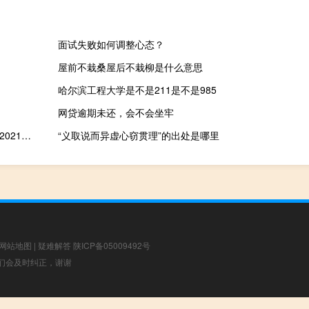
面试失败如何调整心态？
屋前不栽桑屋后不栽柳是什么意思
哈尔滨工程大学是不是211是不是985
网贷逾期未还，会不会坐牢
WebStorm最新破解版 V2021.2 免费版（WebStorm最新破解版 V2021.2 免费版功能简介）
“义取说而异虚心窃贯理”的出处是哪里
网站地图
|
疑难解答
陕ICP备05009492号
，我们会及时纠正，谢谢