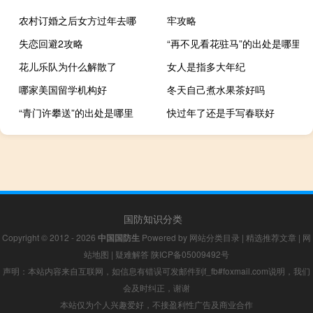
农村订婚之后女方过年去哪
牢攻略
失恋回避2攻略
“再不见看花驻马”的出处是哪里
花儿乐队为什么解散了
女人是指多大年纪
哪家美国留学机构好
冬天自己煮水果茶好吗
“青门许攀送”的出处是哪里
快过年了还是手写春联好
国防知识分类
Copyright © 2012 - 2026
中国国防生
Powered by
网站分类目录
|
精选推荐文章
|
网
站地图
|
疑难解答
陕ICP备05009492号
声明：本站内容来自互联网，如信息有错误可发邮件到f_fb#foxmail.com说明，我们
会及时纠正，谢谢
本站仅为个人兴趣爱好，不接盈利性广告及商业合作