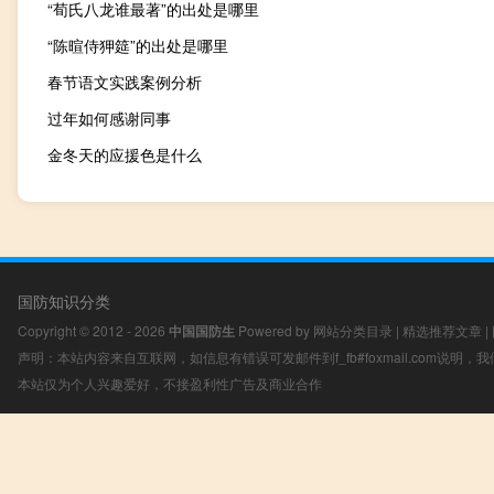
“荀氏八龙谁最著”的出处是哪里
“陈暄侍狎筵”的出处是哪里
春节语文实践案例分析
过年如何感谢同事
金冬天的应援色是什么
国防知识分类
Copyright © 2012 - 2026
中国国防生
Powered by
网站分类目录
|
精选推荐文章
|
声明：本站内容来自互联网，如信息有错误可发邮件到f_fb#foxmail.com说明
本站仅为个人兴趣爱好，不接盈利性广告及商业合作