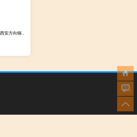
2023-09-29 21:40： 2023年9月29日21:41包茂高速西富段西安方向铜川北至演池之间K748+900处发生交通事故,占用一个行车道和应急车道。 ​​​
小男孩