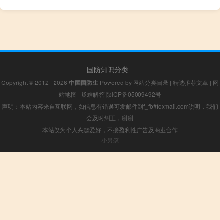
国防知识分类
Copyright © 2012 - 2026
中国国防生
Powered by
网站分类目录
|
精选推荐文章
|
网
站地图
|
疑难解答
陕ICP备05009492号
声明：本站内容来自互联网，如信息有错误可发邮件到f_fb#foxmail.com说明，我们
会及时纠正，谢谢
本站仅为个人兴趣爱好，不接盈利性广告及商业合作
小男孩