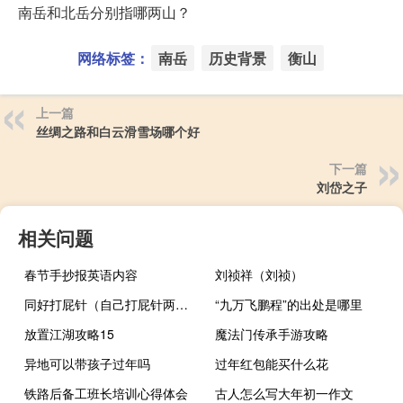
南岳和北岳分别指哪两山？
网络标签：
南岳
历史背景
衡山
上一篇
丝绸之路和白云滑雪场哪个好
下一篇
刘岱之子
相关问题
春节手抄报英语内容
刘祯祥（刘祯）
同好打屁针（自己打屁针两针一起打）
“九万飞鹏程”的出处是哪里
放置江湖攻略15
魔法门传承手游攻略
异地可以带孩子过年吗
过年红包能买什么花
铁路后备工班长培训心得体会
古人怎么写大年初一作文