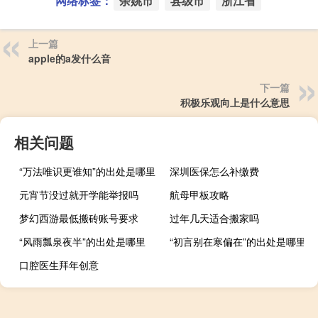
网络标签：
余姚市
县级市
浙江省
上一篇
apple的a发什么音
下一篇
积极乐观向上是什么意思
相关问题
“万法唯识更谁知”的出处是哪里
深圳医保怎么补缴费
元宵节没过就开学能举报吗
航母甲板攻略
梦幻西游最低搬砖账号要求
过年几天适合搬家吗
“风雨瓢泉夜半”的出处是哪里
“初言别在寒偏在”的出处是哪里
口腔医生拜年创意