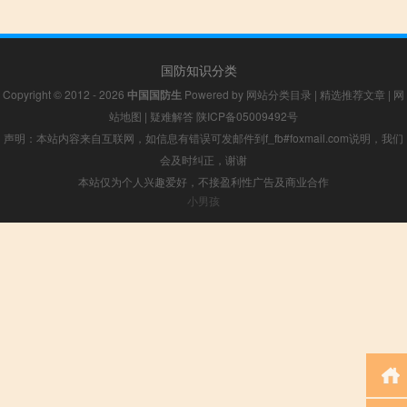
国防知识分类
Copyright © 2012 - 2026
中国国防生
Powered by
网站分类目录
|
精选推荐文章
|
网
站地图
|
疑难解答
陕ICP备05009492号
声明：本站内容来自互联网，如信息有错误可发邮件到f_fb#foxmail.com说明，我们
会及时纠正，谢谢
本站仅为个人兴趣爱好，不接盈利性广告及商业合作
小男孩