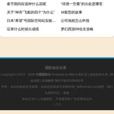
春节期间应该种什么花呢
“诗酒一空囊”的出处是哪里
关于“神舟”飞船的四个“为什么”
Ｍ船型的故事
日本“希望”号国际空间站实验舱建成
公司地税怎么申报
证券什么时候出成绩
梦幻西游09化生攻略
国防知识分类
Copyright © 2012 - 2026
中国国防生
Powered by
网站分类目录
|
精选推荐文章
|
网
站地图
|
疑难解答
陕ICP备05009492号
声明：本站内容来自互联网，如信息有错误可发邮件到f_fb#foxmail.com说明，我们
会及时纠正，谢谢
本站仅为个人兴趣爱好，不接盈利性广告及商业合作
小男孩