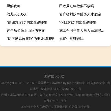
黑解攻略
民政局过年放假不放吗
幼儿认识冬天
窗户密封胶甲醛多久才消除
“使四方后代”的出处是哪里
“何日封侯”的出处是哪里
过年后必须上山吗的英文
施工合同当事人向人民法院主张的诉讼请求中，可以得到支持的是（ ）。
“历历晓风传庙鼓”的出处是哪里
元宵生意赚钱吗
国防知识分类
Copyright © 2012 - 2026
中国国防生
Powered by
网站分类目录
|
精选推荐文章
|
网
站地图
|
疑难解答
陕ICP备05009492号
声明：本站内容来自互联网，如信息有错误可发邮件到f_fb#foxmail.com说明，我们
会及时纠正，谢谢
本站仅为个人兴趣爱好，不接盈利性广告及商业合作