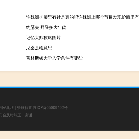
许魏洲护膝里有针是真的吗许魏洲上哪个节目发现护膝里有
约瑟夫 拜登多大年龄
记忆大师攻略图片
尼桑是啥意思
普林斯顿大学入学条件有哪些
网站地图
|
疑难解答
陕ICP备05009492号
，我们会及时纠正，谢谢