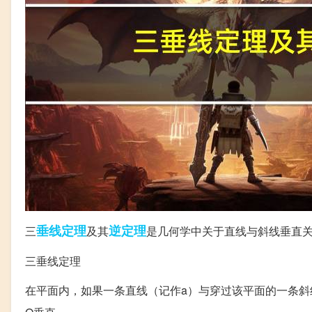
垂线
定理
逆定理
三
及其
是几何学中关于直线与斜线垂直
三垂线定理
在平面内，如果一条直线（记作a）与穿过该平面的一条斜