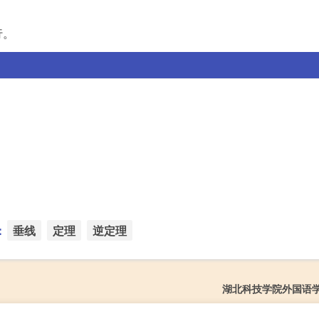
行。
：
垂线
定理
逆定理
湖北科技学院外国语