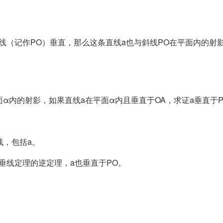
线（记作PO）垂直，那么这条直线a也与斜线PO在平面内的射
平面α内的射影，如果直线a在平面α内且垂直于OA，求证a垂直于
线，包括a。
三垂线定理的逆定理，a也垂直于PO。