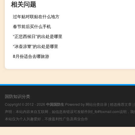
相关问题
过年贴对联贴在什么地方
春节前后买什么手机
“正悲西候日”的出处是哪里
“冰壶凉簟”的出处是哪里
8月份适合去哪旅游
国防知识分类
Copyright © 2012 - 2026
中国国防生
Powered by
网站分类目录
|
精选推荐文章
|
声明：本站内容来自互联网，如信息有错误可发邮件到f_fb#foxmail.com说明
本站仅为个人兴趣爱好，不接盈利性广告及商业合作