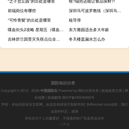
“之子贲丘园”的出处是哪里
啥?辐照还能让食品保鲜?!
前端岗位有哪些
深圳马可波罗教练（深圳马可波罗）
“可怜青鬓”的出处是哪里
核导弹
喋血街头2攻略 星期五（喋血街头2攻略）
东方雅园适合多大年龄
吉林舒兰因受灾失联点位全部恢复通联青松林场失联人员中轻伤4人已得到救治
冬天楼盖漏水怎么办
国防知识分类
Copyright © 2012 - 2026
中国国防生
Powered by
网站分类目录
|
精选推荐文章
|
网
站地图
|
疑难解答
陕ICP备05009492号
声明：本站内容来自互联网，如信息有错误可发邮件到f_fb#foxmail.com说明，我们
会及时纠正，谢谢
本站仅为个人兴趣爱好，不接盈利性广告及商业合作
小男孩