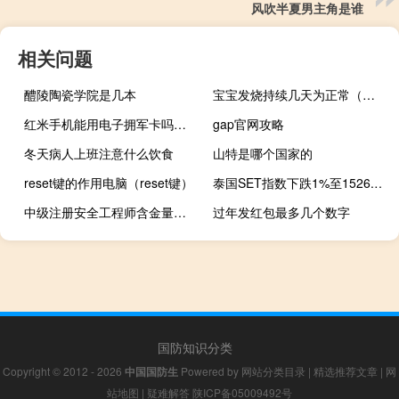
风吹半夏男主角是谁
相关问题
醴陵陶瓷学院是几本
宝宝发烧持续几天为正常（宝宝发烧持续几天正常）
红米手机能用电子拥军卡吗（红米手机能用电信卡吗）
gap官网攻略
冬天病人上班注意什么饮食
山特是哪个国家的
reset键的作用电脑（reset键）
泰国SET指数下跌1%至1526.56点
中级注册安全工程师含金量高吗
过年发红包最多几个数字
国防知识分类
Copyright © 2012 - 2026
中国国防生
Powered by
网站分类目录
|
精选推荐文章
|
网
站地图
|
疑难解答
陕ICP备05009492号