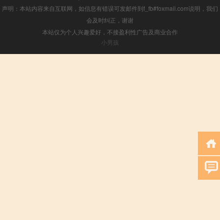
声明：本站内容来自互联网，如信息有错误可发邮件到f_fb#foxmail.com说明，我们
会及时纠正，谢谢
本站仅为个人兴趣爱好，不接盈利性广告及商业合作
小男孩