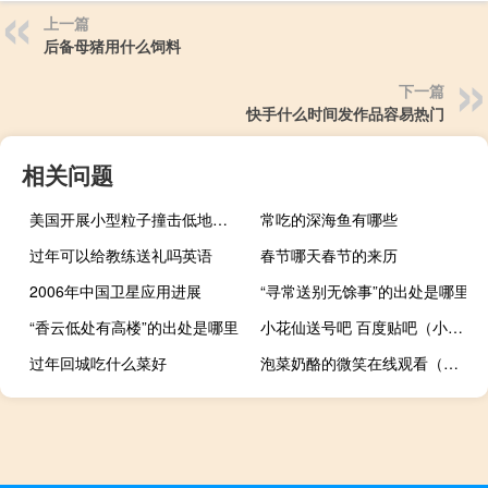
上一篇
后备母猪用什么饲料
下一篇
快手什么时间发作品容易热门
相关问题
美国开展小型粒子撞击低地球轨道航天器风险的研究
常吃的深海鱼有哪些
过年可以给教练送礼吗英语
春节哪天春节的来历
2006年中国卫星应用进展
“寻常送别无馀事”的出处是哪里
“香云低处有高楼”的出处是哪里
小花仙送号吧 百度贴吧（小花仙送号100级女号）
过年回城吃什么菜好
泡菜奶酪的微笑在线观看（泡菜奶酪微笑在线观看）