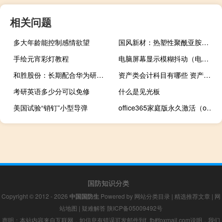
相关问题
多大年龄能控制感情欲望
国风新材：热塑性聚酰亚胺（TPI）复合膜研发按计划顺利推进目前已进入小试阶段
手绘元宵彩灯教程
电脑屏幕显示模糊抖动（电脑屏幕显示模糊）
和胜股份：长期配合华为研发部门研发手机用铝合金新材料
资产类会计科目有哪些 资产类会计科目介绍
考研英语多少分可以免修
什么是见光板
美国试验“销钉”小型导弹
office365家庭版永久激活（office365激活）
国防知识分类
Copyright © 2012 - 2026
中国国防生
Powered by
网站分类目录
|
精选推荐文章
|
网
站地图
|
疑难解答
陕ICP备05009492号
声明：本站内容来自互联网，如信息有错误可发邮件到f_fb#foxmail.com说明，我们