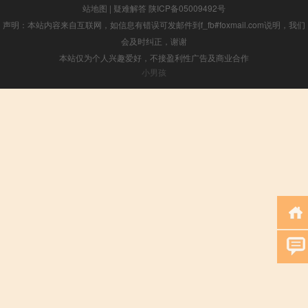
站地图
|
疑难解答
陕ICP备05009492号
声明：本站内容来自互联网，如信息有错误可发邮件到f_fb#foxmail.com说明，我们
会及时纠正，谢谢
本站仅为个人兴趣爱好，不接盈利性广告及商业合作
小男孩