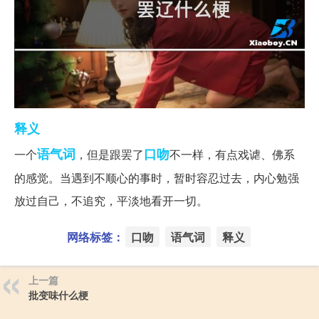
释义
语气词
口吻
一个
，但是跟罢了
不一样，有点戏谑、佛系
的感觉。当遇到不顺心的事时，暂时容忍过去，内心勉强
放过自己，不追究，平淡地看开一切。
网络标签：
口吻
语气词
释义
上一篇
批变味什么梗