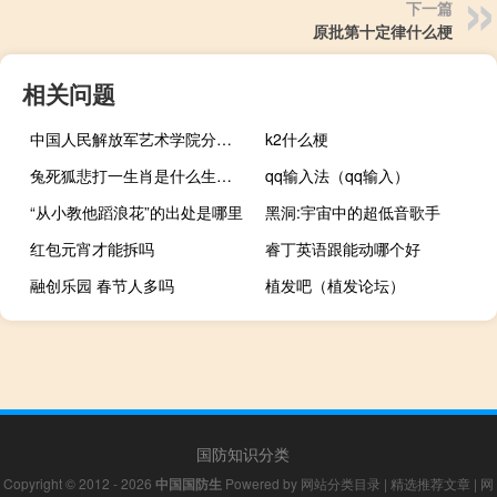
下一篇
原批第十定律什么梗
相关问题
中国人民解放军艺术学院分数线
k2什么梗
兔死狐悲打一生肖是什么生肖（兔死狐悲打一生肖）
qq输入法（qq输入）
“从小教他蹈浪花”的出处是哪里
黑洞:宇宙中的超低音歌手
红包元宵才能拆吗
睿丁英语跟能动哪个好
融创乐园 春节人多吗
植发吧（植发论坛）
国防知识分类
Copyright © 2012 - 2026
中国国防生
Powered by
网站分类目录
|
精选推荐文章
|
网