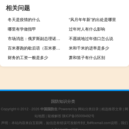
相关问题
冬天是疫情的什么
“风月年年新”的出处是哪里
哪里有学做指甲
过年对人有什么影响
市场消息：俄罗斯副总理诺瓦克将于11月24日至25日访问土耳其
不愿就地过年借口怎么说
百米赛跑的歇后语（百米赛跑歇后语）
米和千米的进率是多少
财务的工资一般是多少
萧和笛子有什么区别
国防知识分类
Copyright © 2012 - 2026
中国国防生
Powered by
网站分类目录
|
精选推荐文章
|
网
站地图
|
疑难解答
陕ICP备05009492号
声明：本站内容来自互联网，如信息有错误可发邮件到f_fb#foxmail.com说明，我们