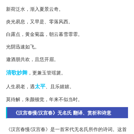
新荷泛水，渐入夏景云奇。
炎光易息，又早是、零落风西。
白露点，黄金菊蕊，朝云暮雪霏霏。
光阴迅速如飞。
邀酒朋共欢，且恁开眉。
清歌妙舞
，更兼玉管瑶篪。
太平
人生易老，遇
、且乐嬉嬉。
莫待解，朱颜顿觉，年来不似当时。
《汉宫春慢/汉宫春》无名氏 翻译、赏析和诗意
《汉宫春慢/汉宫春》是一首宋代无名氏所作的诗词。这首