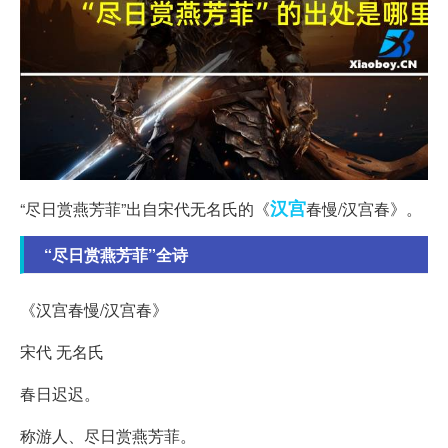
汉宫
“尽日赏燕芳菲”出自宋代无名氏的《
春慢/汉宫春》。
“尽日赏燕芳菲”全诗
《汉宫春慢/汉宫春》
宋代 无名氏
春日迟迟。
称游人、尽日赏燕芳菲。